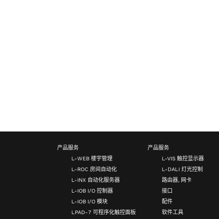
产品服务
产品服务
L-WEB 楼宇管理
L-VIS 触控显示器
L-ROC 房间自动化
L-DALI 灯光控制
L-INX 自动化服务器
路由器, 网卡
L-IOB I/O 控制器
接口
L-IOB I/O 模块
配件
LPAD-7 可程序化触控面板
软件工具