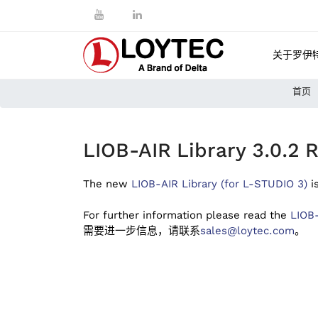
关于罗伊
首页
LIOB-AIR Library 3.0.2 
The new
LIOB-AIR Library (for L-STUDIO 3)
i
For further information please read the
LIOB
需要进一步信息，请联系
sales@loytec.com
。