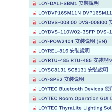
LOY-DALI-SBM1 安裝說明
LOYDVP16SM11N DVP16SM
LOYDVS-008I00 DVS-008I0
LOYDVS-110W02-3SFP DVS
LOY-POW2404 安装说明 (EN)
LOYREL-816 安裝說明
LOYRTU-485 RTU-485 安裝說
LOYSC8131 SC8131 安裝說明
LOY-SPE2 安装说明
LOYTEC Bluetooth Devices 
LOYTEC Room Operation GUI De
LOYTEC ThyraLite Lighting Sol