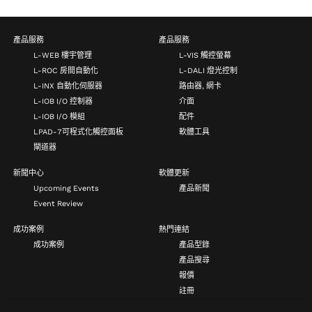
產品服務
產品服務
L-WEB 樓宇管理
L-VIS 觸控螢幕
L-ROC 房間自動化
L-DALI 燈光控制
L-INX 自動化伺服器
路由器, 網卡
L-IOB I/O 控制器
介面
L-IOB I/O 模組
配件
LPAD-7可程式化觸控面板
軟體工具
閘道器
新聞中心
軟體更新
Upcoming Events
產品新聞
Event Review
成功案例
熱門連結
成功案例
產品型錄
產品搜尋
報價
註冊