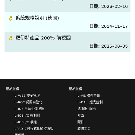
日期:
2026-02-16
系統規格說明 (德國)
日期:
2014-11-17
羅伊特產品 200％ 前視圖
日期:
2025-08-05
產品服務
產品服務
L-WEB 樓宇管理
L-VIS 觸控螢幕
L-ROC 房間自動化
L-DALI 燈光控制
L-INX 自動化伺服器
路由器, 網卡
L-IOB I/O 控制器
介面
L-IOB I/O 模組
配件
LPAD-7可程式化觸控面板
軟體工具