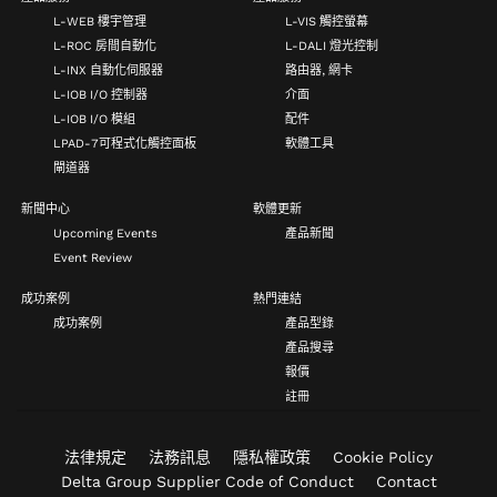
L-WEB 樓宇管理
L-VIS 觸控螢幕
L-ROC 房間自動化
L-DALI 燈光控制
L-INX 自動化伺服器
路由器, 網卡
L-IOB I/O 控制器
介面
L-IOB I/O 模組
配件
LPAD-7可程式化觸控面板
軟體工具
閘道器
新聞中心
軟體更新
Upcoming Events
產品新聞
Event Review
成功案例
熱門連結
成功案例
產品型錄
產品搜尋
報價
註冊
法律規定
法務訊息
隱私權政策
Cookie Policy
Delta Group Supplier Code of Conduct
Contact