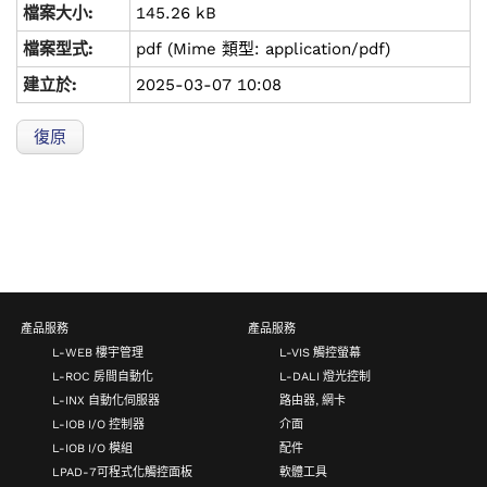
檔案大小:
145.26 kB
檔案型式:
pdf (Mime 類型: application/pdf)
建立於:
2025-03-07 10:08
復原
產品服務
產品服務
L-WEB 樓宇管理
L-VIS 觸控螢幕
L-ROC 房間自動化
L-DALI 燈光控制
L-INX 自動化伺服器
路由器, 網卡
L-IOB I/O 控制器
介面
L-IOB I/O 模組
配件
LPAD-7可程式化觸控面板
軟體工具