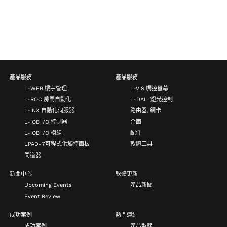
產品服務
產品服務
L-WEB 樓宇管理
L-VIS 觸控螢幕
L-ROC 房間自動化
L-DALI 燈光控制
L-INX 自動化伺服器
路由器, 網卡
L-IOB I/O 控制器
介面
L-IOB I/O 模組
配件
LPAD-7可程式化觸控面板
軟體工具
閘道器
新聞中心
軟體更新
Upcoming Events
產品新聞
Event Review
成功案例
熱門連結
成功案例
產品型錄