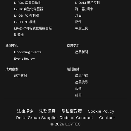
L-ROC 房間自動化
L-DALI 燈光控制
L-INX 自動化伺服器
路由器, 網卡
L-IOB I/O 控制器
介面
L-IOB I/O 模組
配件
LPAD-7可程式化觸控面板
軟體工具
閘道器
新聞中心
軟體更新
Upcoming Events
產品新聞
Event Review
成功案例
熱門連結
成功案例
產品型錄
產品搜尋
報價
註冊
法律規定
法務訊息
隱私權政策
Cookie Policy
Delta Group Supplier Code of Conduct
Contact
© 2026 LOYTEC