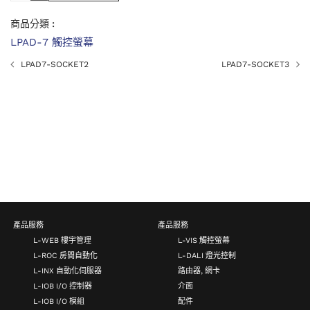
商品分類 :
LPAD-7 觸控螢幕
LPAD7-SOCKET2
LPAD7-SOCKET3
產品服務
產品服務
L-WEB 樓宇管理
L-VIS 觸控螢幕
L-ROC 房間自動化
L-DALI 燈光控制
L-INX 自動化伺服器
路由器, 網卡
L-IOB I/O 控制器
介面
L-IOB I/O 模組
配件