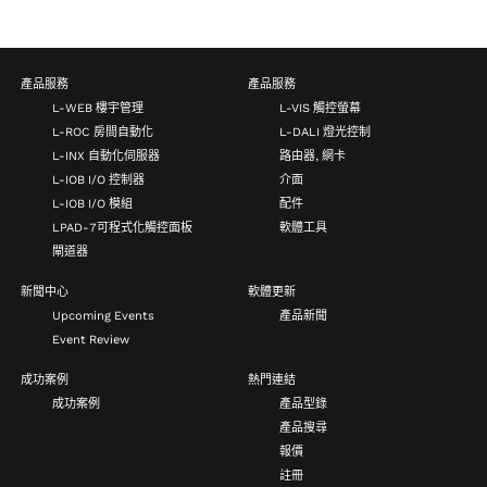
產品服務
產品服務
L-WEB 樓宇管理
L-VIS 觸控螢幕
L-ROC 房間自動化
L-DALI 燈光控制
L-INX 自動化伺服器
路由器, 網卡
L-IOB I/O 控制器
介面
L-IOB I/O 模組
配件
LPAD-7可程式化觸控面板
軟體工具
閘道器
新聞中心
軟體更新
Upcoming Events
產品新聞
Event Review
成功案例
熱門連結
成功案例
產品型錄
產品搜尋
報價
註冊