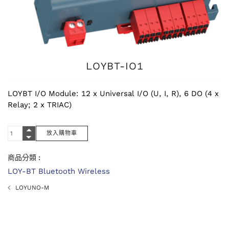
LOYBT-IO1
LOYBT I/O Module: 12 x Universal I/O (U, I, R), 6 DO (4 x
Relay; 2 x TRIAC)
商品分類 :
LOY-BT Bluetooth Wireless
LOYUNO-M