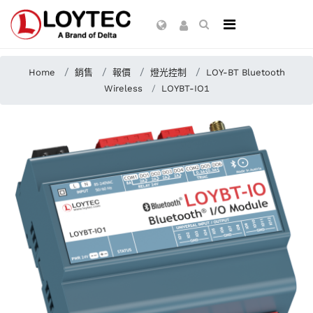
Home
銷售
報價
燈光控制
LOY-BT Bluetooth
Wireless
LOYBT-IO1