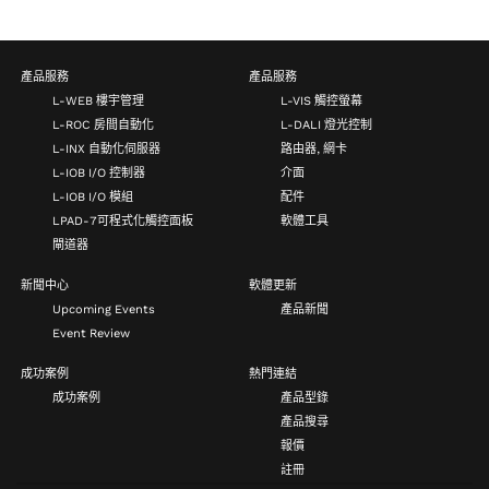
產品服務
產品服務
L-WEB 樓宇管理
L-VIS 觸控螢幕
L-ROC 房間自動化
L-DALI 燈光控制
L-INX 自動化伺服器
路由器, 網卡
L-IOB I/O 控制器
介面
L-IOB I/O 模組
配件
LPAD-7可程式化觸控面板
軟體工具
閘道器
新聞中心
軟體更新
Upcoming Events
產品新聞
Event Review
成功案例
熱門連結
成功案例
產品型錄
產品搜尋
報價
註冊