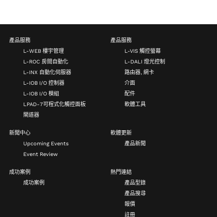
產品服務
產品服務
L-WEB 樓宇管理
L-VIS 觸控螢幕
L-ROC 房間自動化
L-DALI 燈光控制
L-INX 自動化伺服器
路由器, 網卡
L-IOB I/O 控制器
介面
L-IOB I/O 模組
配件
LPAD-7可程式化觸控面板
軟體工具
閘道器
新聞中心
軟體更新
Upcoming Events
產品新聞
Event Review
成功案例
熱門連結
成功案例
產品型錄
產品搜尋
報價
註冊