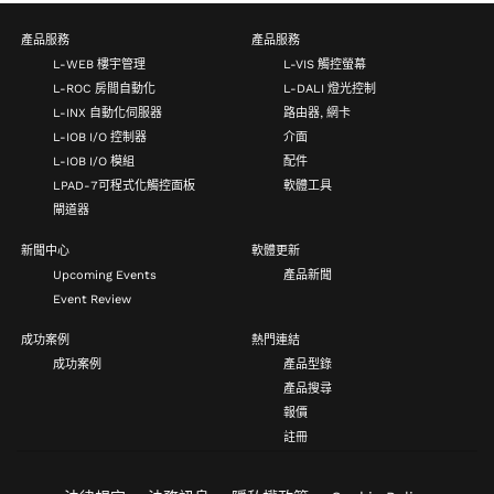
產品服務
產品服務
L-WEB 樓宇管理
L-VIS 觸控螢幕
L-ROC 房間自動化
L-DALI 燈光控制
L-INX 自動化伺服器
路由器, 網卡
L-IOB I/O 控制器
介面
L-IOB I/O 模組
配件
LPAD-7可程式化觸控面板
軟體工具
閘道器
新聞中心
軟體更新
Upcoming Events
產品新聞
Event Review
成功案例
熱門連結
成功案例
產品型錄
產品搜尋
報價
註冊