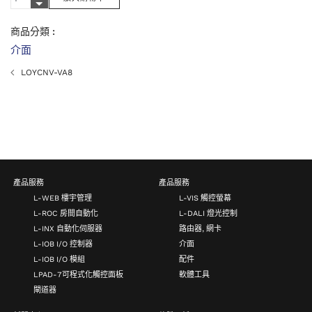
商品分類 :
介面
LOYCNV-VA8
產品服務
產品服務
L-WEB 樓宇管理
L-VIS 觸控螢幕
L-ROC 房間自動化
L-DALI 燈光控制
L-INX 自動化伺服器
路由器, 網卡
L-IOB I/O 控制器
介面
L-IOB I/O 模組
配件
LPAD-7可程式化觸控面板
軟體工具
閘道器