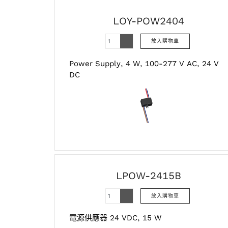
LOY-POW2404
Power Supply, 4 W, 100-277 V AC, 24 V
DC
LPOW-2415B
電源供應器 24 VDC, 15 W