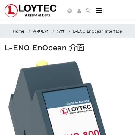
Home
產品服務
介面
L-ENO EnOcean Interface
L-ENO EnOcean 介面