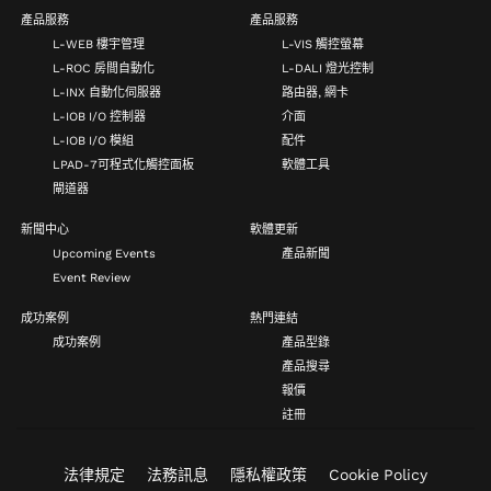
產品服務
產品服務
L-WEB 樓宇管理
L-VIS 觸控螢幕
L-ROC 房間自動化
L-DALI 燈光控制
L-INX 自動化伺服器
路由器, 網卡
L-IOB I/O 控制器
介面
L-IOB I/O 模組
配件
LPAD-7可程式化觸控面板
軟體工具
閘道器
新聞中心
軟體更新
Upcoming Events
產品新聞
Event Review
成功案例
熱門連結
成功案例
產品型錄
產品搜尋
報價
註冊
法律規定
法務訊息
隱私權政策
Cookie Policy