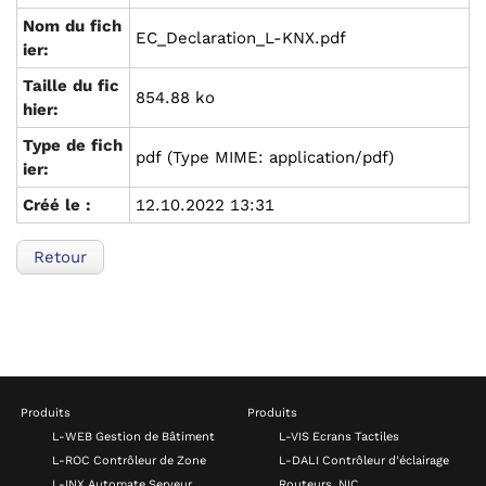
Nom du fich
EC_Declaration_L-KNX.pdf
ier:
Taille du fic
854.88 ko
hier:
Type de fich
pdf (Type MIME: application/pdf)
ier:
Créé le :
12.10.2022 13:31
Retour
Produits
Produits
L-WEB Gestion de Bâtiment
L-VIS Ecrans Tactiles
L-ROC Contrôleur de Zone
L-DALI Contrôleur d'éclairage
L-INX Automate Serveur
Routeurs, NIC