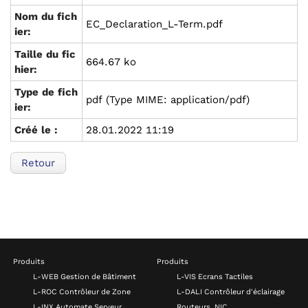
Nom du fich
EC_Declaration_L-Term.pdf
ier:
Taille du fic
664.67 ko
hier:
Type de fich
pdf (Type MIME: application/pdf)
ier:
Créé le :
28.01.2022 11:19
Retour
Produits
Produits
L-WEB Gestion de Bâtiment
L-VIS Ecrans Tactiles
L-ROC Contrôleur de Zone
L-DALI Contrôleur d'éclairage
L-INX Automate Serveur
Routeurs, NIC