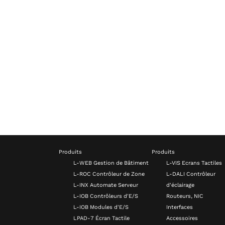
Produits
Produits
L-WEB Gestion de Bâtiment
L-VIS Ecrans Tactiles
L-ROC Contrôleur de Zone
L-DALI Contrôleur
L-INX Automate Serveur
d'éclairage
L-IOB Contrôleurs d'E/S
Routeurs, NIC
L-IOB Modules d'E/S
Interfaces
LPAD-7 Écran Tactile
Accessoires