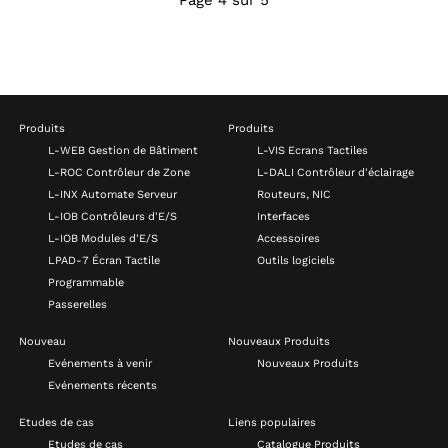
Page 4 sur 5
Produits
Produits
L-WEB Gestion de Bâtiment
L-VIS Ecrans Tactiles
L-ROC Contrôleur de Zone
L-DALI Contrôleur d'éclairage
L-INX Automate Serveur
Routeurs, NIC
L-IOB Contrôleurs d'E/S
Interfaces
L-IOB Modules d'E/S
Accessoires
LPAD-7 Écran Tactile
Outils logiciels
Programmable
Passerelles
Nouveau
Nouveaux Produits
Evénements à venir
Nouveaux Produits
Evénements récents
Etudes de cas
Liens populaires
Etudes de cas
Catalogue Produits