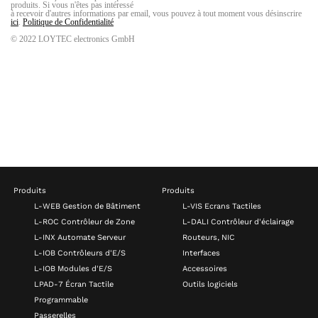
Produits
Produits
L-WEB Gestion de Bâtiment
L-VIS Ecrans Tactiles
L-ROC Contrôleur de Zone
L-DALI Contrôleur d'éclairage
L-INX Automate Serveur
Routeurs, NIC
L-IOB Contrôleurs d'E/S
Interfaces
L-IOB Modules d'E/S
Accessoires
LPAD-7 Écran Tactile
Outils logiciels
Programmable
Passerelles