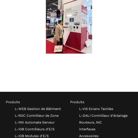
Produits
Produits
L-WEB Gestion de Bâtiment
L-VIS Ecrans Tactiles
L-ROC Contrôleur de Zone
L-DALI Contrôleur d'éclairage
L-INX Automate Serveur
Routeurs, NIC
L-IOB Contrôleurs d'E/S
Interfaces
L-IOB Modules d'E/S
Accessoires