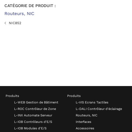
CATÉGORIE DE PRODUIT :
Routeurs, NIC
NIC852
Produits
Produits
L-WEB Gestion de Bâtiment
L-VIS Ecrans Tactiles
L-ROC Contrôleur de Zone
L-DALI Contrôleur d'éclairage
L-INX Automate Serveur
Routeurs, NIC
L-IOB Contrôleurs d'E/S
Interfaces
L-IOB Modules d'E/S
Accessoires