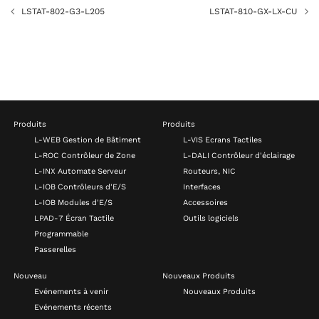
LSTAT-802-G3-L205
LSTAT-810-GX-LX-CU
Produits
Produits
L-WEB Gestion de Bâtiment
L-VIS Ecrans Tactiles
L-ROC Contrôleur de Zone
L-DALI Contrôleur d'éclairage
L-INX Automate Serveur
Routeurs, NIC
L-IOB Contrôleurs d'E/S
Interfaces
L-IOB Modules d'E/S
Accessoires
LPAD-7 Écran Tactile
Outils logiciels
Programmable
Passerelles
Nouveau
Nouveaux Produits
Evénements à venir
Nouveaux Produits
Evénements récents