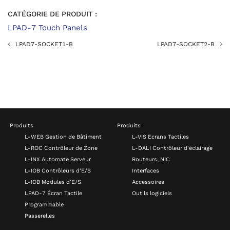
CATÉGORIE DE PRODUIT :
LPAD-7 Touch Panels
LPAD7-SOCKET1-B
LPAD7-SOCKET2-B
Produits
Produits
L-WEB Gestion de Bâtiment
L-VIS Ecrans Tactiles
L-ROC Contrôleur de Zone
L-DALI Contrôleur d'éclairage
L-INX Automate Serveur
Routeurs, NIC
L-IOB Contrôleurs d'E/S
Interfaces
L-IOB Modules d'E/S
Accessoires
LPAD-7 Écran Tactile
Outils logiciels
Programmable
Passerelles