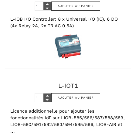
L-IOB I/O Controller: 8 x Universal I/O (IO), 6 DO
(4x Relay 2A, 2x TRIAC 0.5A)
L-IOT1
Licence additionnelle pour ajouter les
fonctionnalités IoT sur LIOB-585/586/587/588/589,
LIOB-590/591/592/593/594/595/596, LIOB-AIR et
...