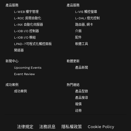
產品服務
產品服務
L-WEB 樓宇管理
L-VIS 觸控螢幕
L-ROC 房間自動化
L-DALI 燈光控制
L-INX 自動化伺服器
路由器, 網卡
L-IOB I/O 控制器
介面
L-IOB I/O 模組
配件
LPAD-7可程式化觸控面板
軟體工具
閘道器
新聞中心
軟體更新
Upcoming Events
產品新聞
Event Review
成功案例
熱門連結
成功案例
產品型錄
產品搜尋
報價
註冊
法律規定
法務訊息
隱私權政策
Cookie Policy