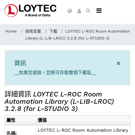
Home
技術支援
下載
LOYTEC L-ROC Room Automation
Library (L-LIB-LROC) 3.2.8 (for L-STUDIO 3)
×
資訊
__如果您登錄，您將可存取整個下載區__
詳細資訊
LOYTEC L-ROC Room
Automation Library (L-LIB-LROC)
3.2.8 (for L-STUDIO 3)
屬性
價值
LOYTEC L-ROC Room Automation Library
名稱: