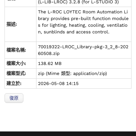
(L-LIB-LROC) 3.2.8 (for L-STUDIO 3)
The L-ROC LOYTEC Room Automation Li
brary provides pre-built function module
描述:
s for lighting, heating, cooling, ventilatio
n, sunblinds and access control.
70019322-LROC_Library-pkg-3_2_8-202
檔案名稱:
60508.zip
檔案大小:
138.62 MB
檔案型式:
zip (Mime 類型: application/zip)
建立於:
2026-05-08 14:15
復原