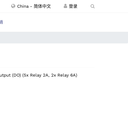
China - 简体中文
销
Output (DO) (5x Relay 2A, 2x Relay 6A)