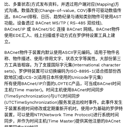
比、多重状态)方式发布资料，并透过用户端对应(Mapping)方
式沟通。数值改变(Change-of-value, COV)事件可驱动数值传
送。BACnet排程、日历、趋势纪录与通知类别物件可使用AST
功能。
设备透过 BACnet MS/TP ( RS-485 双绞线),
BACnet/IP 或 BACnet/SC 连接 BACnet 网络。
BACnet物件
使用EDE汇入、线上扫描或手动方式在
罗伊特
设置工具上建
立。
BACnet物件于装置内默认使用ASCII字元编码。适用于物件名
称、物件描述、使用/停用文字、状态文字等属性。大部份第三
方工具皆相容。为了支援国际字元集(International character
sets)，
罗伊特
装置可以切换编码为ISO-8895-1(适合搭部份西
欧地区)或UCS-2(适用日本所使用的Unicode字元集)
所有使用BACnet/‌IP介面的LOYTEC产品，可当成BACnet时间
主机(Time master)。时间主机使用BACnet时间同步
(TimeSynchronization)与UTC时间同步
(UTCTimeSynchronization)服务发送出校时事件。此事件发生
于装置系统时间修改或定期重新开机时。使用IP为基础的
罗伊特
装置，可以使用NTP(Network Time Protocol)进行系统时间
同步，并作为时间主机(Time Master)提供其他注册的BACnet