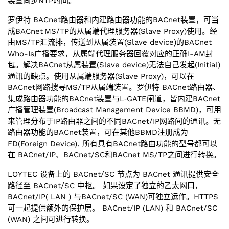
装置同步NTP时间。
罗伊特
BACnet路由器和内建路由器功能的BACnet装置，可当
成BACnet MS/‌TP的从属端代理服务器(Slave Proxy)使用。经
由MS/‌TP汇流排，传送到从属装置(Slave device)的BACnet
Who-Is广播要求，从属端代理服务器回覆对应的正确I-AM封
包。解决BACnet从属装置(Slave device)无法自己发起(Initial)
通讯的缺点。使用从属端服务器(Slave Proxy)，可以在
BACnet网路搜寻MS/‌TP从属端装置。
罗伊特
BACnet路由器、
集成路由器功能的BACnet装置与L‑GATE闸道，皆内建BACnet
广播管理装置(Broadcast Management Device BBMD)，可用
来管理分布于IP路由器之间的不同BACnet/‌IP网路间的通讯。无
路由器功能的BACnet装置，可在其他BBMD注册成为
FD(Foreign Device). 所有具有BACnet路由功能的型号都可以
在 BACnet/IP、BACnet/SC和BACnet MS/TP之间进行转换。
LOYTEC 设备上的 BACnet/SC 节点为 BACnet 通讯提供安全
路径至 BACnet/SC 中枢。 如果设定了独立的乙太网口，
BACnet/IP( LAN ) 与BACnet/SC (WAN)可独立运作。HTTPS
可一起提供额外的保护层。 BACnet/IP (LAN) 和 BACnet/SC
(WAN) 之间可进行转换。