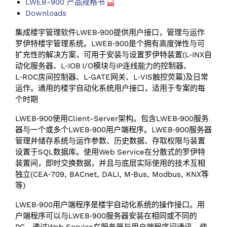
LWEB-900 产品规格书
Downloads
集成楼宇管理软件LWEB‑900提供用户接口，管理与运作
罗伊特楼宇管理系统。LWEB‑900是个拥有高度弹性与可
扩充性的解决方案，可用于安装与设置罗伊特装置(L‑INX自
动化服务器、L‑IOB I/‌O模块与IP连线能力的控制器、
L‑ROC房间控制器、L‑GATE网关、L‑VIS触控荧幕)及日常
运作。通用的楼宇自动化系统用户接口，适用于专案的每
个时期
LWEB‑900使用Client-Server架构。包含LWEB‑900服务
器与一个或多个LWEB‑900用户端程序。LWEB‑900服务器
管理并储存系统与运作参数、历史数据、存取权限与装置
设置于SQL数据库。使用Web Service在分散式的罗伊特
装置间，即时交换数据，并且与底层实际使用的技术互相
独立(CEA‑709, BACnet, DALI, M‑Bus, Modbus, KNX等
等)
LWEB‑900用户端程序是楼宇自动化系统的操作接口。用
户端程序可以与LWEB‑900服务器安装在相同或不同的
PC。透过Web Service在服务器与用户端程序间通讯，使