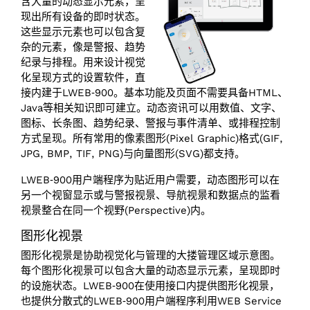
含大量的动态显示元素，呈
现出所有设备的即时状态。
这些显示元素也可以包含复
杂的元素，像是警报、趋势
纪录与排程。用来设计视觉
化呈现方式的设置软件，直
接内建于LWEB‑900。基本功能及页面不需要具备HTML、
Java等相关知识即可建立。动态资讯可以用数值、文字、
图标、长条图、趋势纪录、警报与事件清单、或排程控制
方式呈现。所有常用的像素图形(Pixel Graphic)格式(GIF,
JPG, BMP, TIF, PNG)与向量图形(SVG)都支持。
LWEB‑900用户端程序为贴近用户需要，动态图形可以在
另一个视窗显示或与警报视景、导航视景和数据点的监看
视景整合在同一个视野(Perspective)内。
图形化视景
图形化视景是协助视觉化与管理的大搂管理区域示意图。
每个图形化视景可以包含大量的动态显示元素，呈现即时
的设施状态。LWEB‑900在使用接口内提供图形化视景，
也提供分散式的LWEB‑900用户端程序利用WEB Service