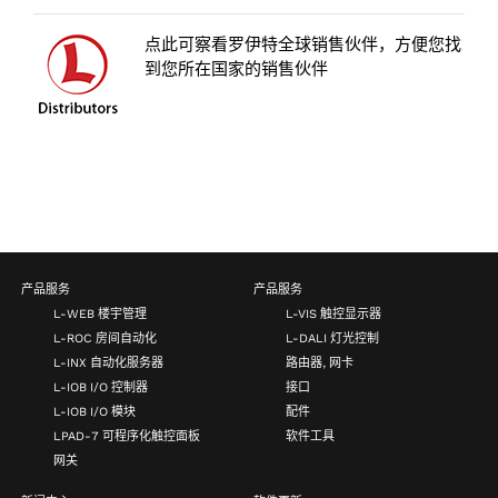
点此可察看罗伊特全球销售伙伴，方便您找
到您所在国家的销售伙伴
产品服务
产品服务
L-WEB 楼宇管理
L-VIS 触控显示器
L-ROC 房间自动化
L-DALI 灯光控制
L-INX 自动化服务器
路由器, 网卡
L-IOB I/O 控制器
接口
L-IOB I/O 模块
配件
LPAD-7 可程序化触控面板
软件工具
网关