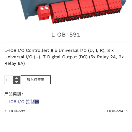
LIOB-591
L-IOB I/O Controller: 8 x Universal I/O (U, I, R), 8 x
Universal I/O (U), 7 Digital Output (DO) (5x Relay 2A, 2x
Relay 6A)
产品类别 :
L-IOB I/O 控制器
LIOB-592
LIOB-594