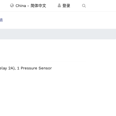
China - 简体中文
销
Relay 2A), 1 Pressure Sensor