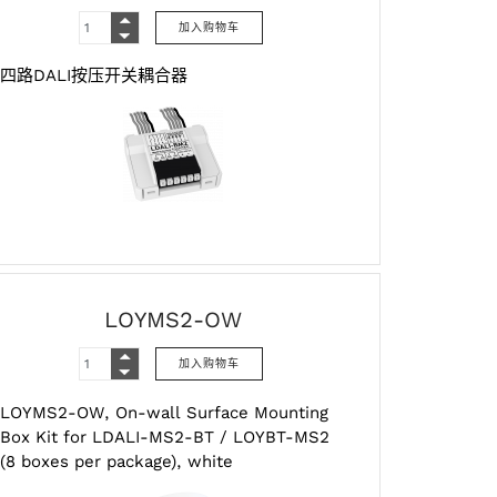
四路DALI按压开关耦合器
LOYMS2-OW
LOYMS2-OW, On-wall Surface Mounting
Box Kit for LDALI-MS2-BT / LOYBT-MS2
(8 boxes per package), white