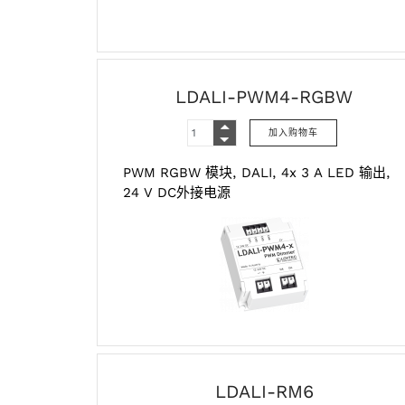
LDALI-PWM4-RGBW
PWM‌ RGBW‌ 模块,‌ DALI,‌ 4‌x‌ 3 A‌ LED‌ 输出,‌
24‌ V DC‌外接电源
LDALI-RM6