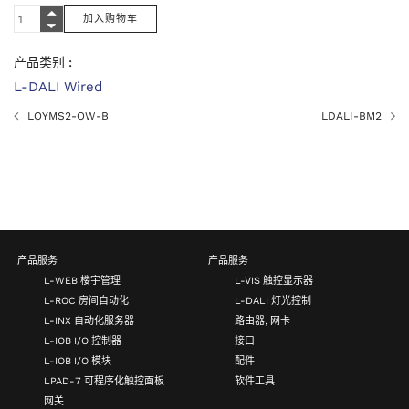
产品类别 :
L-DALI Wired
LOYMS2-OW-B
LDALI-BM2
产品服务
产品服务
L-WEB 楼宇管理
L-VIS 触控显示器
L-ROC 房间自动化
L-DALI 灯光控制
L-INX 自动化服务器
路由器, 网卡
L-IOB I/O 控制器
接口
L-IOB I/O 模块
配件
LPAD-7 可程序化触控面板
软件工具
网关