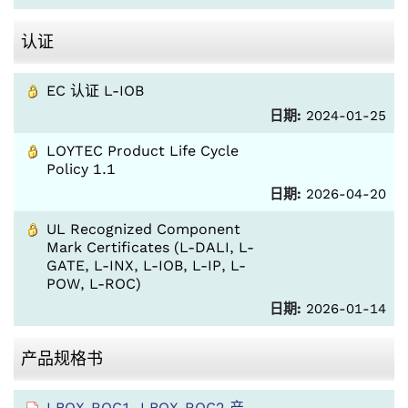
认证
EC 认证 L-IOB
日期:
2024-01-25
LOYTEC Product Life Cycle
Policy 1.1
日期:
2026-04-20
UL Recognized Component
Mark Certificates (L-DALI, L-
GATE, L-INX, L-IOB, L-IP, L-
POW, L-ROC)
日期:
2026-01-14
产品规格书
LBOX-ROC1, LBOX-ROC2 产