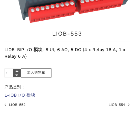
LIOB-553
LIOB-BIP I/O 模块: 6 UI, 6 AO, 5 DO (4 x Relay 16 A, 1 x
Relay 6 A)
产品类别 :
L-IOB I/O 模块
LIOB-552
LIOB-554