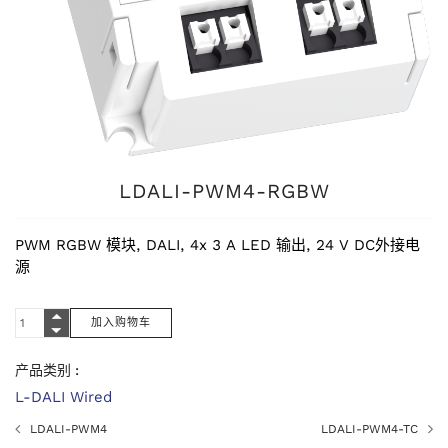
LDALI-PWM4-RGBW
PWM‌ RGBW‌ 模块,‌ DALI,‌ 4‌x‌ 3 A‌ LED‌ 输出,‌ 24‌ V DC‌外接电
源
产品类别 :
L-DALI Wired
LDALI-PWM4
LDALI-PWM4-TC