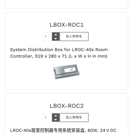
LBOX-ROC1
System Distribution Box for LROC-40x Room
Controller, 519 x 280 x 71 (L x W x H in mm)
LBOX-ROC2
LROC‑40x居室控制器专用系统安装盒, 60W, 24 V DC