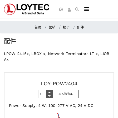
首页
营销
报价
配件
配件
LPOW-2415x, LBOX-x, Network Terminators LT-x, LIOB-
Ax
LOY-POW2404
Power Supply, 4 W, 100-277 V AC, 24 V DC