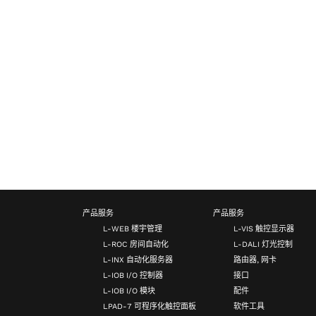
产品服务
产品服务
L-WEB 楼宇管理
L-VIS 触控显示器
L-ROC 房间自动化
L-DALI 灯光控制
L-INX 自动化服务器
路由器, 网卡
L-IOB I/O 控制器
接口
L-IOB I/O 模块
配件
LPAD-7 可程序化触控面板
软件工具