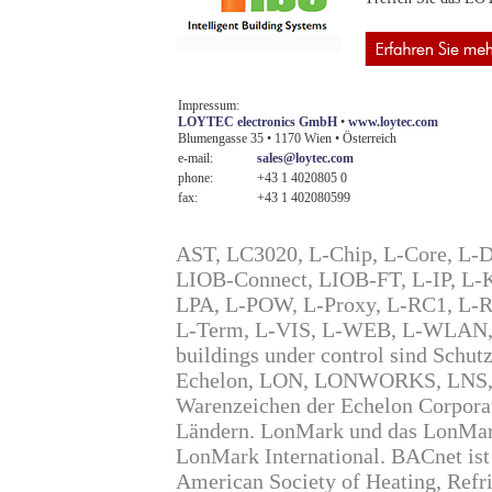
Impressum:
LOYTEC electronics GmbH
•
www.loytec.com
Blumengasse 35 • 1170 Wien • Österreich
e-mail:
sales@loytec.com
phone:
+43 1 4020805 0
fax:
+43 1 402080599
AST, LC3020, L-Chip, L-Core, L-
LIOB-Connect, LIOB-FT, L-IP, 
LPA, L-POW, L-Proxy, L-RC1, L-
L-Term, L-VIS, L-WEB, L-WLAN, 
buildings under control sind Sch
Echelon, LON, LONWORKS, LNS, L
Warenzeichen der Echelon Corporat
Ländern. LonMark und das LonMar
LonMark International. BACnet ist
American Society of Heating, Refri