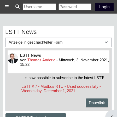
Zum Hauptinhalt
Login
Website-Übersicht
Sucheingabe umschalten
LSTT News
Anzeigemodus
Anzahl Antworten: 0
LSTT News
von
Thomas Anderle
-
Mittwoch, 3. November 2021,
15:22
It is now possible to subscribe to the latest LSTT:
LSTT # 7 - Modbus RTU - Used successfully -
Wednesday, December 1, 2021
Dauerlink
Bloc