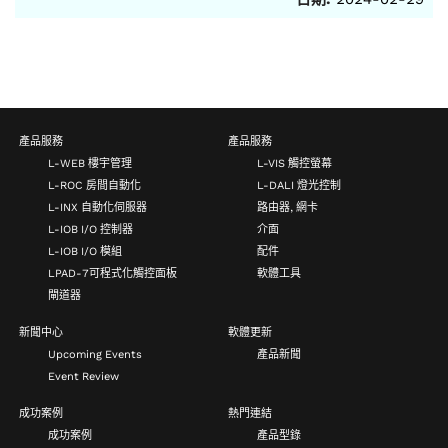
產品服務
產品服務
L-WEB 樓宇管理
L-VIS 觸控螢幕
L-ROC 房間自動化
L-DALI 燈光控制
L-INX 自動化伺服器
路由器, 網卡
L-IOB I/O 控制器
介面
L-IOB I/O 模組
配件
LPAD-7可程式化觸控面板
軟體工具
閘道器
新聞中心
軟體更新
Upcoming Events
產品新聞
Event Review
成功案例
熱門連結
成功案例
產品型錄