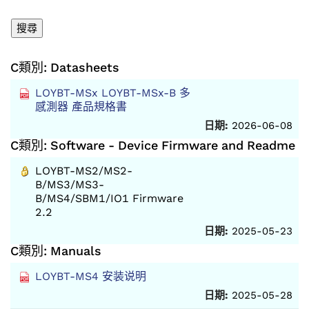
C類別: Datasheets
LOYBT-MSx LOYBT-MSx-B 多
感測器 產品規格書
日期:
2026-06-08
C類別: Software - Device Firmware and Readme
LOYBT-MS2/MS2-
B/MS3/MS3-
B/MS4/SBM1/IO1 Firmware
2.2
日期:
2025-05-23
C類別: Manuals
LOYBT-MS4 安装说明
日期:
2025-05-28