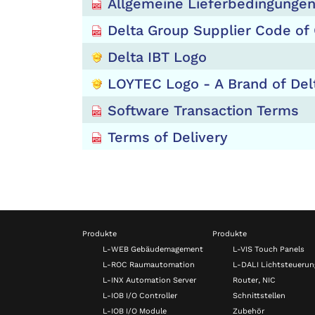
Allgemeine Lieferbedingunge
Delta Group Supplier Code of
Delta IBT Logo
LOYTEC Logo - A Brand of Del
Software Transaction Terms
Terms of Delivery
Produkte
Produkte
L-WEB Gebäudemagement
L-VIS Touch Panels
L-ROC Raumautomation
L-DALI Lichtsteuerun
L-INX Automation Server
Router, NIC
L-IOB I/O Controller
Schnittstellen
L-IOB I/O Module
Zubehör