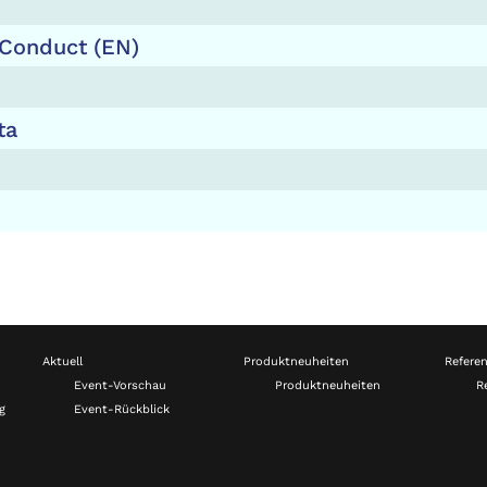
n
 Conduct (EN)
ta
Aktuell
Produktneuheiten
Refere
Event-Vorschau
Produktneuheiten
R
g
Event-Rückblick